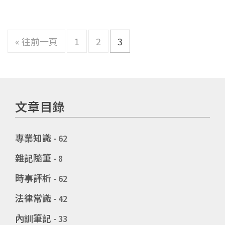
« 往前一頁
1
2
3
文章目錄
專業知識
- 62
雜記隨筆
- 8
時事評析
- 62
法律常識
- 42
內訓筆記
- 33