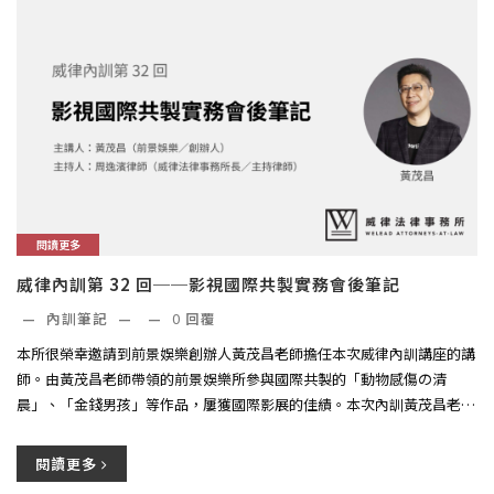
閱讀更多
威律內訓第 32 回──影視國際共製實務會後筆記
—
內訓筆記
—
—
0
回覆
本所很榮幸邀請到前景娛樂創辦人黃茂昌老師擔任本次威律內訓講座的講
師。由黃茂昌老師帶領的前景娛樂所參與國際共製的「動物感傷の清
晨」、「金錢男孩」等作品，屢獲國際影展的佳績。​​本次內訓黃茂昌老師
和...
閱讀更多