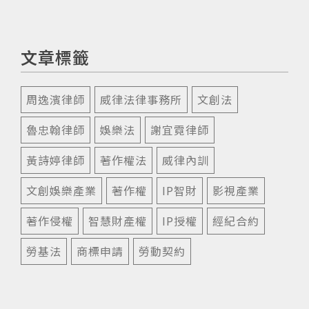
文章標籤
周逸濱律師
威律法律事務所
文創法
魯忠翰律師
娛樂法
謝宜霓律師
黃詩婷律師
著作權法
威律內訓
文創娛樂產業
著作權
IP智財
影視產業
著作侵權
智慧財產權
IP授權
經紀合約
勞基法
商標申請
勞動契約