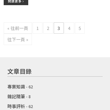
閱讀更多
« 往前一頁
1
2
3
4
5
往下一頁 »
文章目錄
專業知識
- 62
雜記隨筆
- 8
時事評析
- 62