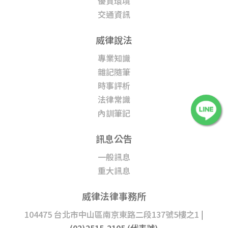
優質環境
交通資訊
威律說法
專業知識
雜記隨筆
時事評析
法律常識
內訓筆記
訊息公告
一般訊息
重大訊息
威律法律事務所
104475 台北市中山區南京東路二段137號5樓之1
|
(02)2515-2105 (代表號)