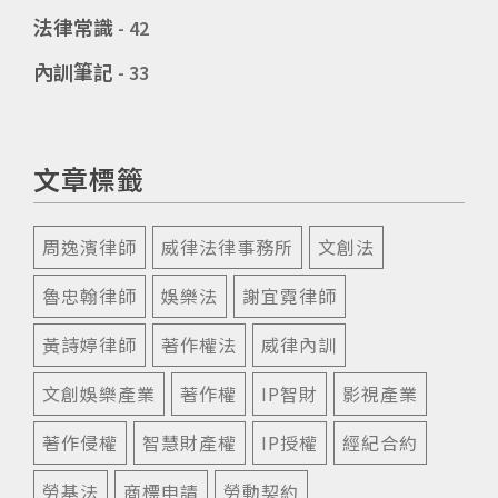
法律常識
- 42
內訓筆記
- 33
文章標籤
周逸濱律師
威律法律事務所
文創法
魯忠翰律師
娛樂法
謝宜霓律師
黃詩婷律師
著作權法
威律內訓
文創娛樂產業
著作權
IP智財
影視產業
著作侵權
智慧財產權
IP授權
經紀合約
勞基法
商標申請
勞動契約