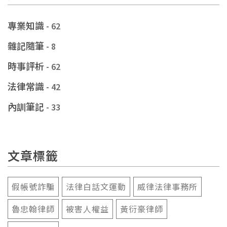
專業知識
- 62
雜記隨筆
- 8
時事評析
- 62
法律常識
- 42
內訓筆記
- 33
文章標籤
假帳號詐騙
法律白話文運動
威律法律事務所
魯忠翰律師
被害人權益
黃衍豪律師