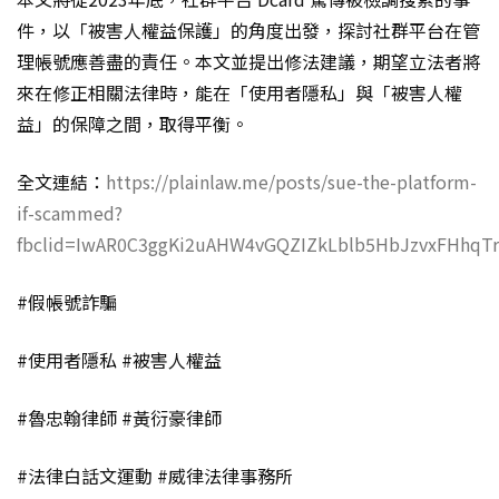
件，以「被害人權益保護」的角度出發，探討社群平台在管
理帳號應善盡的責任。本文並提出修法建議，期望立法者將
來在修正相關法律時，能在「使用者隱私」與「被害人權
益」的保障之間，取得平衡。
全文連結：
https://plainlaw.me/posts/sue-the-platform-
if-scammed?
fbclid=IwAR0C3ggKi2uAHW4vGQZIZkLblb5HbJzvxFHhqT
#假帳號詐騙
#使用者隱私 #被害人權益
#魯忠翰律師 #黃衍豪律師
#法律白話文運動 #威律法律事務所