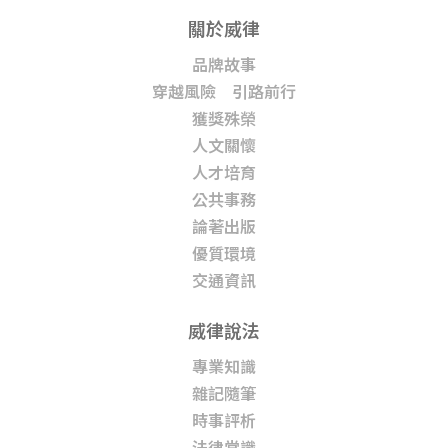
關於威律
品牌故事
穿越風險 引路前行
獲獎殊榮
人文關懷
人才培育
公共事務
論著出版
優質環境
交通資訊
威律說法
專業知識
雜記隨筆
時事評析
法律常識