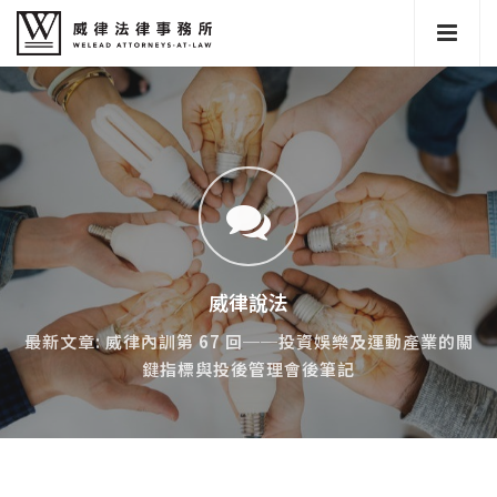
威律說法
最新文章: 威律內訓第 67 回──投資娛樂及運動產業的關
鍵指標與投後管理會後筆記