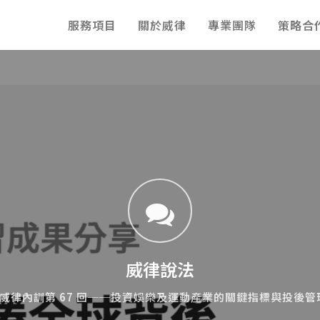
服務項目
關於威律
專業團隊
策略合
威律說法
 威律內訓第 67 回──投資娛樂及運動產業的關鍵指標與投後