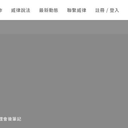
作
威律說法
最新動態
聯繫威律
註冊 / 登入
管理會後筆記