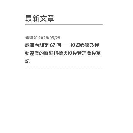
最新文章
傅琪茹 2026/05/29
威律內訓第 67 回──投資娛樂及運
動產業的關鍵指標與投後管理會後筆
記