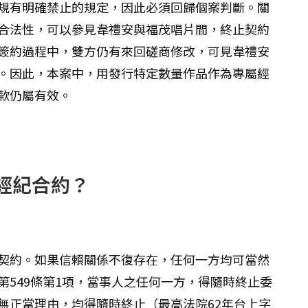
規有明確禁止的規定，因此必須回歸個案判斷。關
合法性，可以參見韋禮安與福茂唱片間，終止契約
簽約過程中，雙方仍有來回磋商修改，可見韋禮安
。因此，本案中，用發行特定數量作品作為專屬經
款仍屬有效。
經紀合約？
契約。如果信賴關係不復存在，任何一方均可當然
549條第1項，當事人之任何一方，得隨時終止委
無正當理由，均得隨時終止（最高法院62年台上字