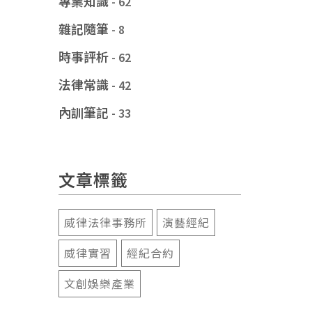
專業知識
- 62
雜記隨筆
- 8
時事評析
- 62
法律常識
- 42
內訓筆記
- 33
文章標籤
威律法律事務所
演藝經紀
威律實習
經紀合約
文創娛樂產業