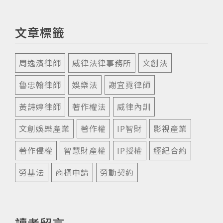
文章標籤
周逸濱律師
威律法律事務所
文創法
魯忠翰律師
娛樂法
謝宜霓律師
黃詩婷律師
著作權法
威律內訓
文創娛樂產業
著作權
IP智財
影視產業
著作侵權
智慧財產權
IP授權
經紀合約
勞基法
商標申請
勞動契約
讀者留言