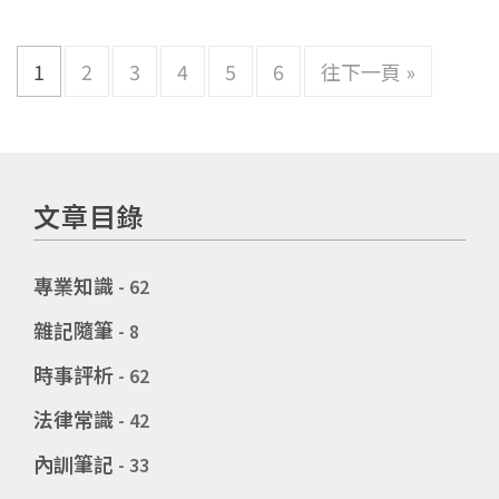
1
2
3
4
5
6
往下一頁 »
文章目錄
專業知識
- 62
雜記隨筆
- 8
時事評析
- 62
法律常識
- 42
內訓筆記
- 33