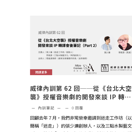
閱讀更多
威律內訓第 62 回──從《台北大空
襲》授權音樂劇的開發來談 IP 轉譯
會後筆記（PART 2）
—
內訓筆記
—
—
0
回覆
回顧去年７月，我們非常榮幸邀請到迷走工作坊（以
簡稱「迷走」）的張少濂創辦人，以及三點水製藝文