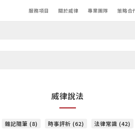
服務項目
關於威律
專業團隊
策略合
威律說法
雜記隨筆 (8)
時事評析 (62)
法律常識 (42)