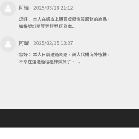
阿瑞
2025/03/18 21:12
您好： 本人在蝦皮上販賣虛擬性質服務的商品，
如帳號訂閱等等類型 因為本...
阿耀
2025/02/15 13:27
您好： 本人日前透過網路，請人代購海外植株，
不幸在運送過程植株爛掉了。 ...