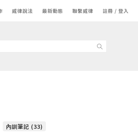
作
威律說法
最新動態
聯繫威律
註冊 / 登入
內訓筆記 (33)