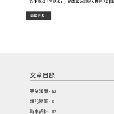
（以下簡稱「三點水」）的李啟源創辦人擔任內訓講
師。兩位講師分別從「IP 擁有者」及「被授權者」
視...
閱讀更多
文章目錄
專業知識
- 62
雜記隨筆
- 8
時事評析
- 62