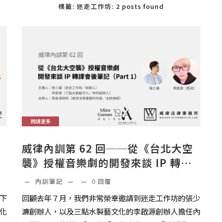
標籤: 迷走工作坊: 2 posts found
閱讀更多
威律內訓第 62 回──從《台北大空
襲》授權音樂劇的開發來談 IP 轉譯
會後筆記（PART 1）
—
內訓筆記
—
—
0
回覆
下
回顧去年７月，我們非常榮幸邀請到迷走工作坊的張少
化
濂創辦人，以及三點水製藝文化的李啟源創辦人擔任內