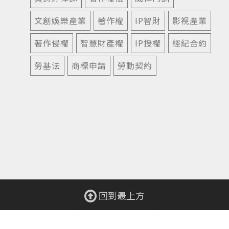
文創娛樂產業
著作權
IP智財
影視產業
著作侵權
智慧財產權
IP授權
經紀合約
勞基法
商標申請
勞動契約
回到最上方