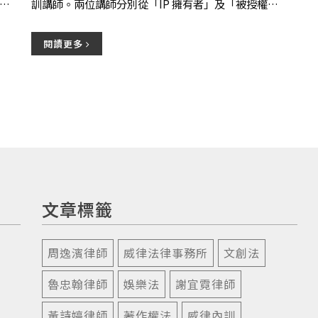
訓講師。兩位講師分別從「IP 擁有者」及「被授權
的
者」的視角出發，以《台北大空襲》這個授權標的為
例，...
閱讀更多
文章標籤
周逸濱律師
威律法律事務所
文創法
魯忠翰律師
娛樂法
謝宜霓律師
黃詩婷律師
著作權法
威律內訓