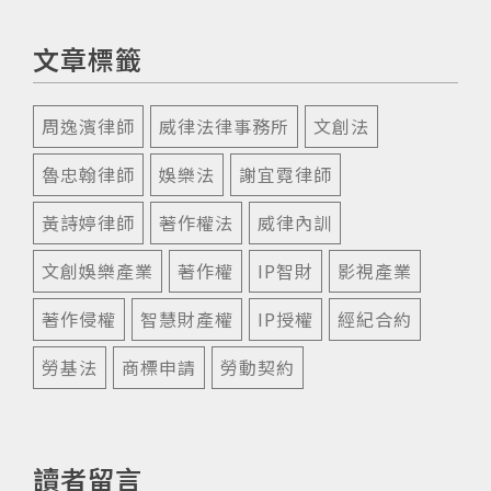
文章標籤
周逸濱律師
威律法律事務所
文創法
魯忠翰律師
娛樂法
謝宜霓律師
黃詩婷律師
著作權法
威律內訓
文創娛樂產業
著作權
IP智財
影視產業
著作侵權
智慧財產權
IP授權
經紀合約
勞基法
商標申請
勞動契約
讀者留言