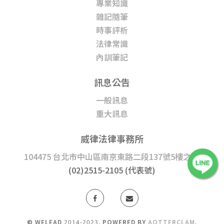
專業知識
雜記隨筆
時事評析
法律常識
內訓筆記
訊息公告
一般訊息
重大訊息
威律法律事務所
104475 台北市中山區南京東路二段137號5樓之1
|
(02)2515-2105 (代表號)
© WELEAD
2014-2023
. POWERED BY
AOTTERCLAM
.