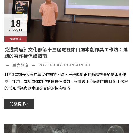
18
2022/11
閱讀更多
受邀講座》文化部第十三屆電視節目劇本創作獎工作坊：編
劇的著作權保護指南
—
重大訊息
—
POSTED BY JOHNSON HU
11/13星期天大家在享受假期的同時，一群編劇正打起精神參加劇本創作
獎工作坊，本所周律師也獲邀擔任講師，來跟數十位編劇們聊聊創作過程
的常見爭議與劇本開發合約的協商技巧
閱讀更多