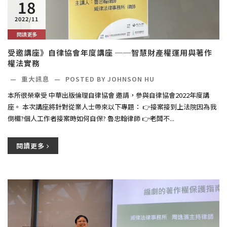
18
2022/11
閱讀更多
受邀講座》自律協會年度講座 ──智慧財產權運用與著作
權法實務
—
重大訊息
—
POSTED BY JOHNSON HU
本所很榮幸受 中華出版倫理自律協會 邀請，參與自律協會2022年度講
座。 本次講座將針對從業人士帶來以下專題： 👉接案接到上法院因為我
倒楣?個人工作者接案時如何自保? 魯忠翰律師 👉老闆不...
閱讀更多