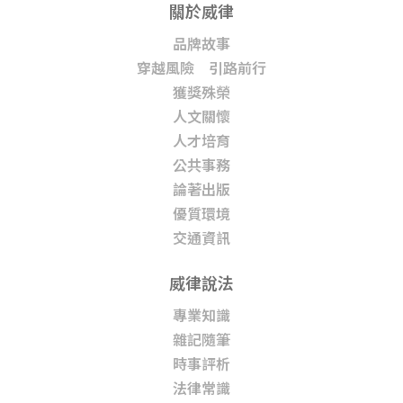
關於威律
品牌故事
穿越風險 引路前行
獲獎殊榮
人文關懷
人才培育
公共事務
論著出版
優質環境
交通資訊
威律說法
專業知識
雜記隨筆
時事評析
法律常識