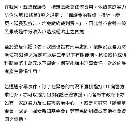
在我國，聲請保護令一樣無需繳交任何費用。依照家庭暴力
防治法第10條第3項之規定：「保護令的聲請、撤銷、變
更、延長及抗告，均免繳納裁判費。」，因此並不會對一般
民眾或是中低收入戶造成經濟上之負擔。
至於違反保護令者，我國也設有刑事處罰，依照家庭暴力防
治法第61條之規定可以處三年以下有期徒刑、拘役或科或併
科新臺幣十萬元以下罰金，期望能藉由刑事責任，對於施暴
者產生警惕作用。
若遭遇家暴事件，除了在緊急的情況下直接撥打110向警方
求助外，亦可以撥打113保護專線求援，而各縣市政府下亦
設有「家庭暴力及性侵害防治中心」，或是可尋求「勵馨基
金會」或是「婦女新知基金會」等等民間組織或其他社會資
源之協助。