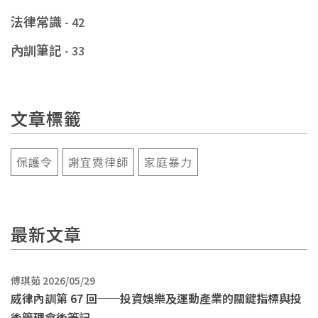
法律常識
- 42
內訓筆記
- 33
文章標籤
保護令
謝宜霓律師
家庭暴力
最新文章
傅琪茹 2026/05/29
威律內訓第 67 回──投資娛樂及運動產業的關鍵指標與投
後管理會後筆記