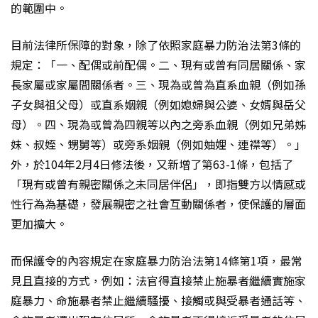
的範圍中。
目前法律所保障的對象，除了依照家庭暴力防治法第3條的
規定：「一、配偶或前配偶。二、現有或曾有同居關係、家
長家屬或家屬間關係者。三、現為或曾為直系血親（例如孫
子女與祖父母）或直系姻親（例如媳婦與公婆、女婿與岳父
母）。四、現為或曾為四親等以內之旁系血親（例如兄弟姊
妹、叔姪、甥舅等）或旁系姻親（例如妯娌、連襟等）。」
外，於104年2月4日修法後，又新增了第63-1條，包括了
「現有或曾有親密關係之未同居伴侶」，即指雙方以情感或
性行為為基礎，發展親密之社會互動關係者，使保護的層面
更加擴大。
而保護令的內容規定在家庭暴力防治法第14條第1項，最常
見且直接的方式，例如：法官得直接禁止施暴者繼續實施家
庭暴力、命施暴者禁止繼續騷擾、接觸或與受暴者通話等、