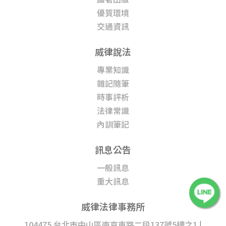
優質環境
交通資訊
威律說法
專業知識
雜記隨筆
時事評析
法律常識
內訓筆記
訊息公告
一般訊息
重大訊息
威律法律事務所
104475 台北市中山區南京東路二段137號5樓之1
|