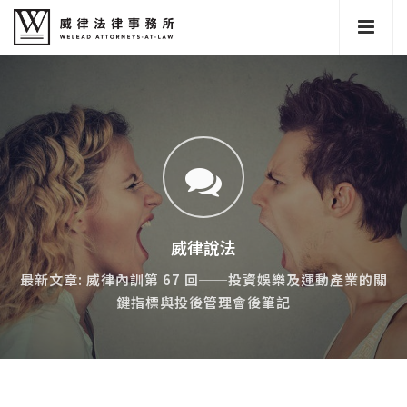
威律說法
最新文章: 威律內訓第 67 回──投資娛樂及運動產業的關
鍵指標與投後管理會後筆記