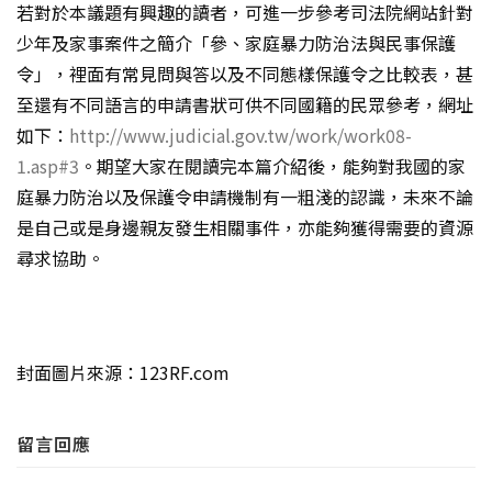
若對於本議題有興趣的讀者，可進一步參考司法院網站針對
少年及家事案件之簡介「參、家庭暴力防治法與民事保護
令」，裡面有常見問與答以及不同態樣保護令之比較表，甚
至還有不同語言的申請書狀可供不同國籍的民眾參考，網址
如下：
http://www.judicial.gov.tw/work/work08-
1.asp#3
。期望大家在閱讀完本篇介紹後，能夠對我國的家
庭暴力防治以及保護令申請機制有一粗淺的認識，未來不論
是自己或是身邊親友發生相關事件，亦能夠獲得需要的資源
尋求協助。
封面圖片來源：123RF.com
留言回應