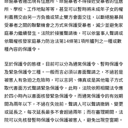
命施暴者遷出現有住居所、命施暴者不得接近受暴者的住居
所、學校、工作地點等等，甚至可以暫時將未成年子女的權
利義務交由另一方負擔或禁止雙方會面交往，以斷絕施暴與
受暴者之間的聯繫機會之方式來保護受暴者，減少並避免家
庭暴力繼續發生。法院於接獲聲請後，可以依當事人聲請或
依職權核發家庭暴力防治法第14條第1項所臚列之一種或數
種內容的保護令。
至於保護令的態樣，目前可以分為通常保護令、暫時保護令
及緊急保護令三種。一般而言必須以書面聲請之，不過若是
被害人有急迫之危險時，可以言詞、傳真或是其他電子方式
取代書面方式聲請緊急保護令，此時，法院依照相關法令應
於四小時內以書面核發緊急保護令。而通常保護令的有效期
間為兩年以下，不過在失效前，聲請人可以聲請撤銷、變更
或延長之，每次延長最多不會超過兩年；而在審理期間，法
院可以先核發暫時保護令以保護被害人，避免出現空窗期。