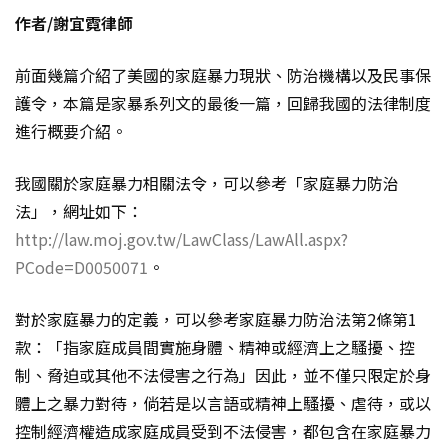
作者/謝宜霓律師
前面幾篇介紹了美國的家庭暴力現狀、防治機構以及民事保
護令，本篇是家暴系列文的最後一篇，回歸我國的法律制度
進行概要介紹。
我國關於家庭暴力相關法令，可以參考「家庭暴力防治
法」，網址如下：
http://law.moj.gov.tw/LawClass/LawAll.aspx?
PCode=D0050071
。
對於家庭暴力的定義，可以參考家庭暴力防治法第2條第1
款：「指家庭成員間實施身體、精神或經濟上之騷擾、控
制、脅迫或其他不法侵害之行為」因此，並不僅只限定於身
體上之暴力對待，倘若是以言語或精神上騷擾、虐待，或以
控制經濟權造成家庭成員受到不法侵害，都包含在家庭暴力