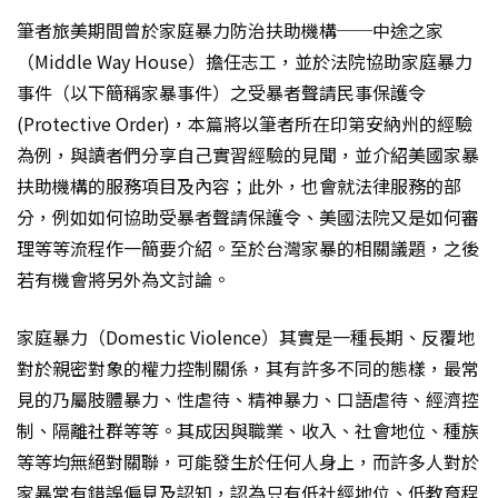
筆者旅美期間曾於家庭暴力防治扶助機構──中途之家
（Middle Way House）擔任志工，並於法院協助家庭暴力
事件（以下簡稱家暴事件）之受暴者聲請民事保護令
(Protective Order)，本篇將以筆者所在印第安納州的經驗
為例，與讀者們分享自己實習經驗的見聞，並介紹美國家暴
扶助機構的服務項目及內容；此外，也會就法律服務的部
分，例如如何協助受暴者聲請保護令、美國法院又是如何審
理等等流程作一簡要介紹。至於台灣家暴的相關議題，之後
若有機會將另外為文討論。
家庭暴力（Domestic Violence）其實是一種長期、反覆地
對於親密對象的權力控制關係，其有許多不同的態樣，最常
見的乃屬肢體暴力、性虐待、精神暴力、口語虐待、經濟控
制、隔離社群等等。其成因與職業、收入、社會地位、種族
等等均無絕對關聯，可能發生於任何人身上，而許多人對於
家暴常有錯誤偏見及認知，認為只有低社經地位、低教育程