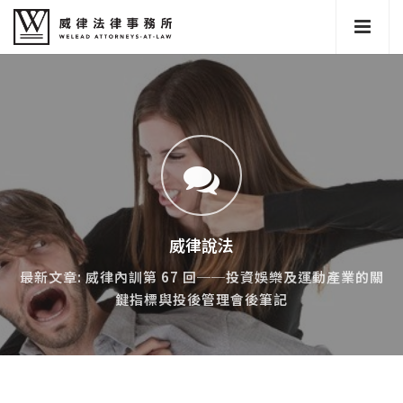
威律說法
最新文章: 威律內訓第 67 回──投資娛樂及運動產業的關
鍵指標與投後管理會後筆記