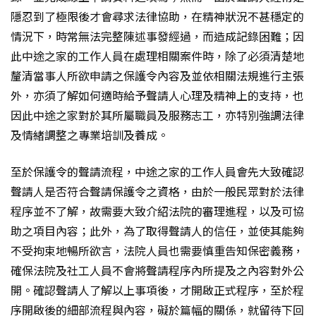
隱忍到了極限後才會尋求法律協助，在精神狀況不甚穩定的
情況下，時常無法完整陳述事發經過，而造成記錄困難；因
此中途之家的工作人員在處理相關案件時，除了必須清楚地
釐清當事人所欲申請之保護令內容及並依相關法規進行主張
外，亦須了解如何適時給予聲請人心理及精神上的支持，也
因此中途之家對於其所屬職員及服務志工，亦特別強調法律
及情緒調整之專業培訓及養成。
至於保護令的聲請流程，中途之家的工作人員會先大致確認
聲請人是否符合聲請保護令之資格，由於一般民眾對於法律
程序並不了解，故需要大致介紹法院的審理進程，以及可協
助之項目內容；此外，為了取得聲請人的信任，並使其能夠
不受拘束地暢所欲言，法院人員也需要慎重告知保密義務，
確保法院及社工人員不會將聲請程序內所提及之內容對外公
開。確認聲請人了解以上事項後，才開啟正式程序，至於程
序開啟後的細部流程與內容，礙於篇幅的關係，就留待下回