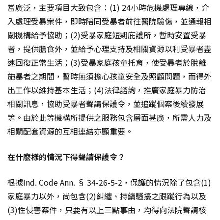
當廣泛，主要項目大致包含：(1) 24小時危機處理專線，介
入處理受暴案件，即時陪同受暴者前往醫院驗傷，並通報相
關機構給予協助；(2)受暴家庭短期庇護所，暫時安置受暴
者，提供膳食外，並給予心理支持及相關資源以利受暴者盡
速回復正常生活；(3)受暴家庭孩童托育，使受暴者於脫離
施暴者之期間，暫時無須擔心孩童安全及照顧問題，而得外
出工作以維持基本生活；(4)法律諮詢，推廣家庭暴力防治
相關訊息，協助受暴者聲請保護令，並追蹤個案後續發展
等。由於此等機構所提供之服務包含層面甚廣，所需人力及
相關配套資源的互相連結亦顯重要。
在什麼樣的情況下得聲請保護令？
根據Ind. Code Ann. § 34-26-5-2，保護的情況除了包含(1)
家庭暴力以外，尚包含(2)糾纏、持續騷擾之跟蹤行為以及
(3)性侵害案件，只要有以上三點事由，均得向法院聲請核