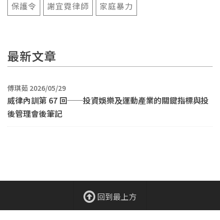
保護令
謝宜霓律師
家庭暴力
最新文章
傅琪茹 2026/05/29
威律內訓第 67 回──投資娛樂及運動產業的關鍵指標與投
後管理會後筆記
回到最上方