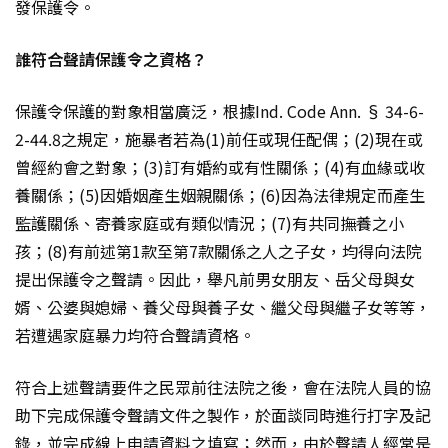
發保護令。
誰符合聲請保護令之資格？
保護令保護的對象相當廣泛，根據Ind. Code Ann. § 34-6-
2-44.8之規定，施暴者若為(1)前任或現任配偶；(2)現在或
曾經約會之對象；(3)訂有婚約或有性關係；(4)有血緣或收
養關係；(5)因婚姻產生姻親關係；(6)因為法律規定而產生
監護關係、寄養家庭或有類似情況；(7)有共同撫養之小
孩；(8)有前述第1款至第7款關係之人之子女，均得向法院
提出保護令之聲請。因此，舉凡前男女朋友、岳父母與女
婿、公婆與媳婦、養父母與養子女、繼父母與繼子女等等，
若遭遇家庭暴力均符合聲請資格。
符合上述聲請要件之民眾前往法院之後，會在法院人員的協
助下完成保護令聲請文件之製作，於面談同時進行打字及記
錄，並完成線上申請資料之填寫；然而，由於聲請人經常是