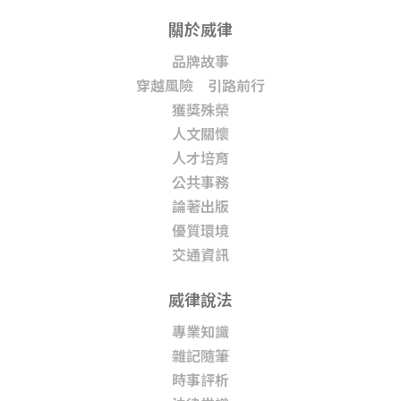
關於威律
品牌故事
穿越風險 引路前行
獲獎殊榮
人文關懷
人才培育
公共事務
論著出版
優質環境
交通資訊
威律說法
專業知識
雜記隨筆
時事評析