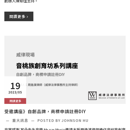
創辦人陳郁佳主持。
閱讀更多
19
2023/05
閱讀更多
受邀講座》自創品牌，商標申請註冊DIY
—
重大訊息
—
POSTED BY JOHNSON HU
非常感謝 耳朵先生音樂 Mr.ear Music邀請本所周逸濱律師擔任音桃族創育