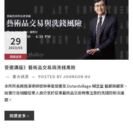
29
2023/03
閱讀更多
受邀講座》藝術品交易與洗錢風險
—
重大訊息
—
POSTED BY JOHNSON HU
本所所長周逸濱律師很榮幸能受邀至 Dotardvillage 糊塗里 藝廊與藏家、
拍賣行及相關從業人員分享於從事藝術品交易時應注意的洗錢防制法議
題。
閱讀更多