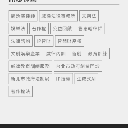
周逸濱律師
威律法律事務所
文創法
娛樂法
著作權
公益回饋
魯忠翰律師
法律諮詢
IP智財
智慧財產權
文創娛樂產業
威律內訓
新創
教育訓練
威律教育訓練服務
台北市政府創業門診
新北市政府法制局
IP授權
生成式AI
著作權法