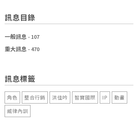
訊息目錄
一般訊息
- 107
重大訊息
- 470
訊息標籤
角色
整合行銷
洪佳吟
智寶國際
IP
動畫
威律內訓