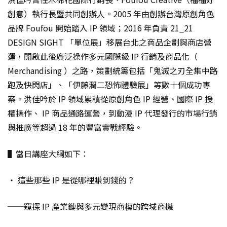
創意）執行長暨共同創辦人。2005 年由創辦台灣原創角色
品牌 Foufou 開始踏入 IP 領域；2016 年負責 21_21
DESIGN SIGHT 「單位展」移展台北之商品企劃與商店營
運，開啟此後廣泛操作多元國際級 IP 行銷及商品化（
Merchandising ）之路，策劃統籌包括「鬼滅之刃全集中路
跑及快閃店」、「伊藤潤二恐怖體驗展」等數十個成功專
案。洪佳吟於 IP 領域累積從原創角色 IP 經營、國際 IP 授
權操作、 IP 商品通路運營，到動漫 IP 代理發行的市場行銷
與推廣等超過 18 年的豐富實戰經驗。
▌當日講座大綱如下：
‧ 這些那些 IP 是從哪裡賺到錢的？
──窺探 IP 產業鏈與多元變現商模的跨域商機