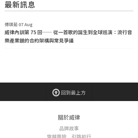
最新訊息
傅琪茹 07 Aug
威律內訓第 75 回── 從一首歌的誕生到全球巡演：流行音
樂產業鏈的合約架構與常見爭議
回到最上方
關於威律
品牌故事
穿越風險 引路前行