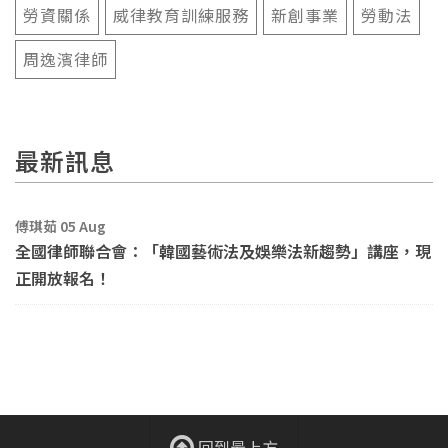
勞資關係
威律教育訓練服務
新創事業
勞動法
周逸濱律師
最新訊息
傅琪茹 05 Aug
全國律師聯合會：「韓國藝術法及娛樂法新趨勢」講座，現
正開放報名！
回到最上方