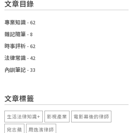
文章目錄
專業知識
- 62
雜記隨筆
- 8
時事評析
- 62
法律常識
- 42
內訓筆記
- 33
文章標籤
生活法律知識+
影視產業
電影幕後的律師
宛志蘋
周逸濱律師