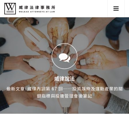
威律說法
最新文章: 威律內訓第 67 回──投資娛樂及運動產業的關
鍵指標與投後管理會後筆記