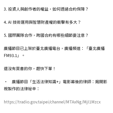
3. 投資人與創作者的權益，如何透過合約保障？
4. AI 技術運用與智慧財產權的衝擊有多大？
5. 國際團隊合作，跨國合約有哪些細節要注意？
廣播節目已上架於臺北廣播電台，廣播頻道：「臺北廣播
FM93.1」。
還沒有買書的你，趕快下單！
‧ 廣播節目「生活法律知識+」電影幕後的律師：揭開影
視製作的法律祕辛：
https://tradio.gov.taipei/channel/MTAxNg/MjI1Mzcx