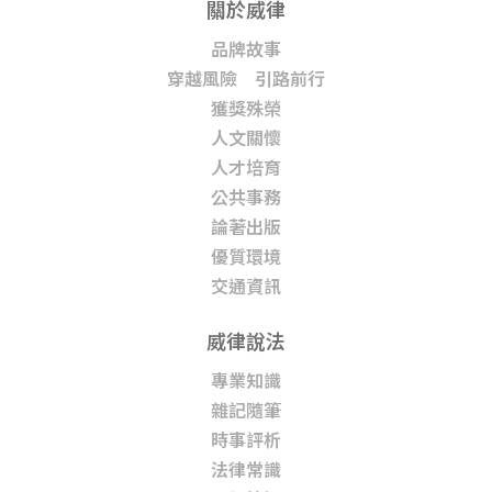
關於威律
品牌故事
穿越風險 引路前行
獲獎殊榮
人文關懷
人才培育
公共事務
論著出版
優質環境
交通資訊
威律說法
專業知識
雜記隨筆
時事評析
法律常識