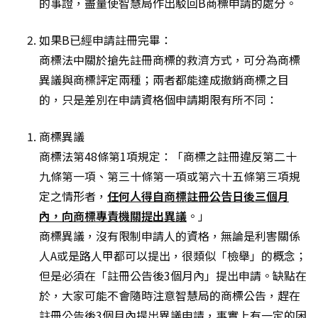
的事證，盡量使智慧局作出駁回B商標申請的處分。
如果B已經申請註冊完畢：
商標法中關於搶先註冊商標的救濟方式，可分為商標
異議與商標評定兩種；兩者都能達成撤銷商標之目
的，只是差別在申請資格個申請期限有所不同：
商標異議
商標法第48條第1項規定：「商標之註冊違反第二十
九條第一項、第三十條第一項或第六十五條第三項規
定之情形者，
任何人得自商標註冊公告日後三個月
內，向商標專責機關提出異議
。」
商標異議，沒有限制申請人的資格，無論是利害關係
人A或是路人甲都可以提出，很類似「檢舉」的概念；
但是必須在「註冊公告後3個月內」提出申請。缺點在
於，大家可能不會隨時注意智慧局的商標公告，趕在
註冊公告後3個月內提出異議申請，事實上有一定的困