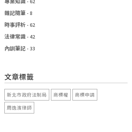
專業知識
- 62
雜記隨筆
- 8
時事評析
- 62
法律常識
- 42
內訓筆記
- 33
文章標籤
新北市政府法制局
商標權
商標申請
周逸濱律師