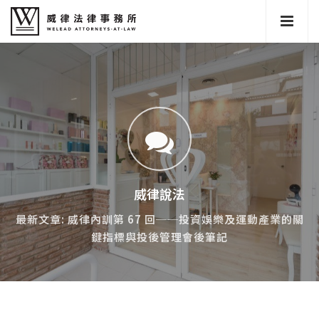
威律說法
最新文章: 威律內訓第 67 回──投資娛樂及運動產業的關
鍵指標與投後管理會後筆記