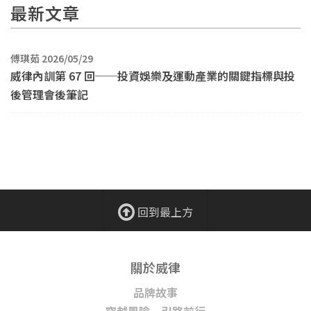
最新文章
傅琪茹 2026/05/29
威律內訓第 67 回──投資娛樂及運動產業的關鍵指標與投
後管理會後筆記
回到最上方
關於威律
品牌故事
穿越風險 引路前行