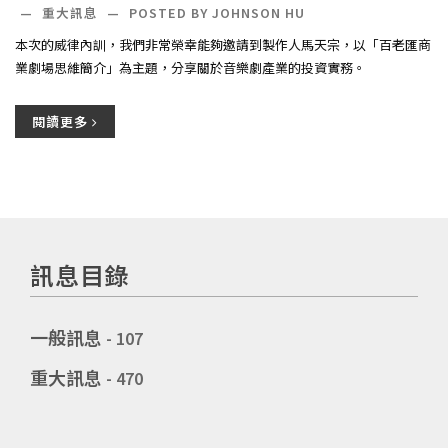
—
重大訊息
—
POSTED BY JOHNSON HU
本次的威律內訓，我們非常榮幸能夠邀請到製作人馬天宗，以「百老匯商
業劇場思維簡介」為主題，分享關於音樂劇產業的投資實務。
閱讀更多
訊息目錄
一般訊息
- 107
重大訊息
- 470