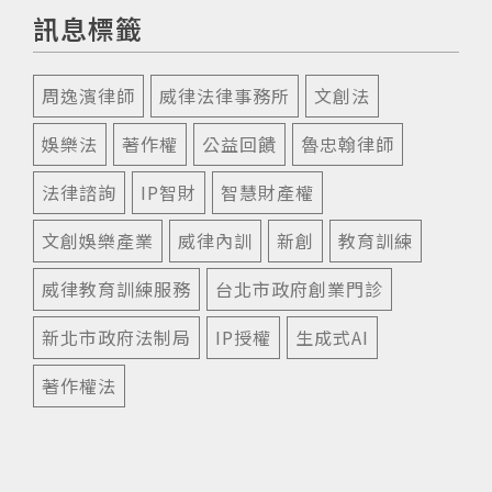
訊息標籤
周逸濱律師
威律法律事務所
文創法
娛樂法
著作權
公益回饋
魯忠翰律師
法律諮詢
IP智財
智慧財產權
文創娛樂產業
威律內訓
新創
教育訓練
威律教育訓練服務
台北市政府創業門診
新北市政府法制局
IP授權
生成式AI
著作權法