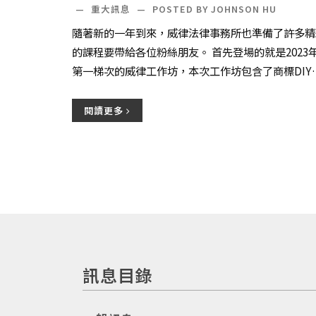
—
重大訊息
—
POSTED BY JOHNSON HU
隨著新的一年到來，威律法律事務所也準備了許多精
的課程要帶給各位粉絲朋友。 首先登場的就是2023
第一梯次的威律工作坊，本次工作坊包含了商標DIY
談判技巧和授權合約三個主題。 而我們將上課人...
閱讀更多
訊息目錄