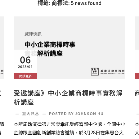
標籤: 商標法:
5 news found
06
2023/04
閱讀更多
意
受邀講座》中小企業商標時事實務解
析講座
—
重大訊息
—
POSTED BY JOHNSON HU
請
本所周逸濱律師非常榮幸能受經濟部中企處、全國中小
講
企總跟全國創新創業總會邀請，於3月28日在集思台大