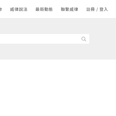
作
威律說法
最新動態
聯繫威律
註冊 / 登入