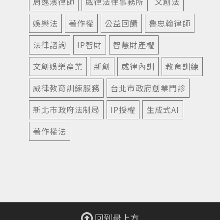
周逸濱律師
威律法律事務所
文創法
娛樂法
著作權
公益回饋
魯忠翰律師
法律諮詢
IP智財
智慧財產權
文創娛樂產業
新創
威律內訓
教育訓練
威律教育訓練服務
台北市政府創業門診
新北市政府法制局
IP授權
生成式AI
著作權法
回到最上方