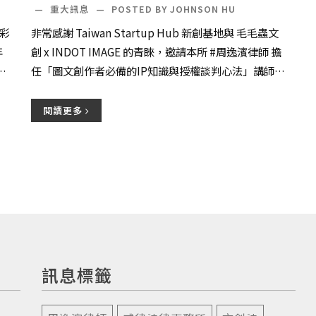
—
重大訊息
—
POSTED BY JOHNSON HU
彩
非常感謝 Taiwan Startup Hub 新創基地與 毛毛蟲文
年
創 x INDOT IMAGE 的青睞，邀請本所 #周逸濱律師 擔
、
任「圖文創作者必備的IP知識與授權談判心法」講師，
將針對圖文...
閱讀更多
訊息標籤