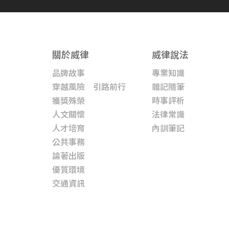
關於威律
威律說法
品牌故事
專業知識
穿越風險 引路前行
雜記隨筆
獲獎殊榮
時事評析
人文關懷
法律常識
人才培育
內訓筆記
公共事務
論著出版
優質環境
交通資訊