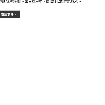
作權的經典案例。當日課程中，周律師以四件親身承辦
的案件為主軸，分享相關訴訟策略規劃與案件的攻防手
段。
閱讀更多