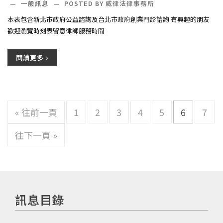
—
一般訊息
—
POSTED BY 威律法律事務所
本表包含新北市政府公益諮詢及台北市政府創業門診諮詢 有興趣的朋友
歡迎瀏覽時刻表留意律師服務時間
閱讀更多
« 往前一頁
1
2
3
4
5
6
7
往下一頁 »
訊息目錄