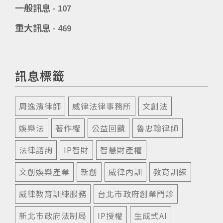
一般訊息
- 107
重大訊息
- 469
訊息標籤
周逸濱律師
威律法律事務所
文創法
娛樂法
著作權
公益回饋
魯忠翰律師
法律諮詢
IP智財
智慧財產權
文創娛樂產業
新創
威律內訓
教育訓練
威律教育訓練服務
台北市政府創業門診
新北市政府法制局
IP授權
生成式AI