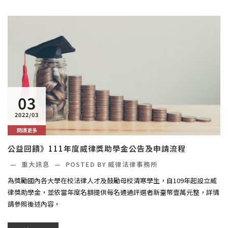
03
2022/03
閱讀更多
公益回饋》111年度威律獎助學金公告及申請流程
—
重大訊息
—
POSTED BY 威律法律事務所
為獎勵國內各大學在校法律人才及鼓勵母校清寒學生，自109年起設立威
律獎助學金，並依當年度名額提供每名通過評選者新臺幣壹萬元整，詳情
請參照後述內容。