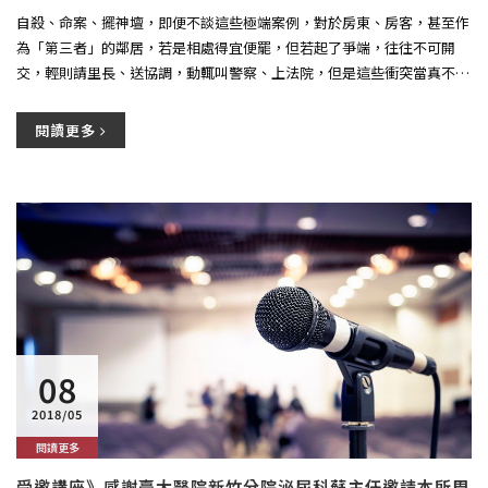
自殺、命案、擺神壇，即便不談這些極端案例，對於房東、房客，甚至作
為「第三者」的鄰居，若是相處得宜便罷，但若起了爭端，往往不可開
交，輕則請里長、送協調，動輒叫警察、上法院，但是這些衝突當真不可
避免...
閱讀更多
08
2018/05
閱讀更多
受邀講座》感謝臺大醫院新竹分院泌尿科蘇主任邀請本所周