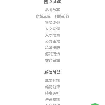
關於威律
品牌故事
穿越風險 引路前行
獲獎殊榮
人文關懷
人才培育
公共事務
論著出版
優質環境
交通資訊
威律說法
專業知識
雜記隨筆
時事評析
法律常識