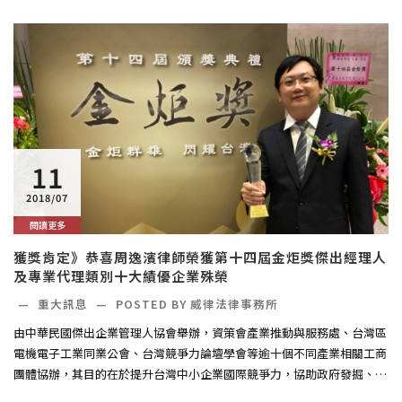
11
2018/07
閱讀更多
獲獎肯定》恭喜周逸濱律師榮獲第十四屆金炬獎傑出經理人
及專業代理類別十大績優企業殊榮
—
重大訊息
—
POSTED BY 威律法律事務所
由中華民國傑出企業管理人協會舉辦，資策會產業推動與服務處、台灣區
電機電子工業同業公會、台灣競爭力論壇學會等逾十個不同產業相關工商
團體協辦，其目的在於提升台灣中小企業國際競爭力，協助政府發掘、表
揚...