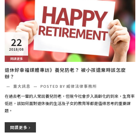
22
2018/08
閱讀更多
退休好幸福媒體專訪》養兒防老？ 被小孩遺棄時該怎麼
辦？
—
重大訊息
—
POSTED BY
威律法律事務所
在過去老一輩的人常說養兒防老，但現今社會步入高齡化的到來，生育率
低迷，該如何面對退休後的生活及子女的教育等都是值得思考的重要課
題。
閱讀更多