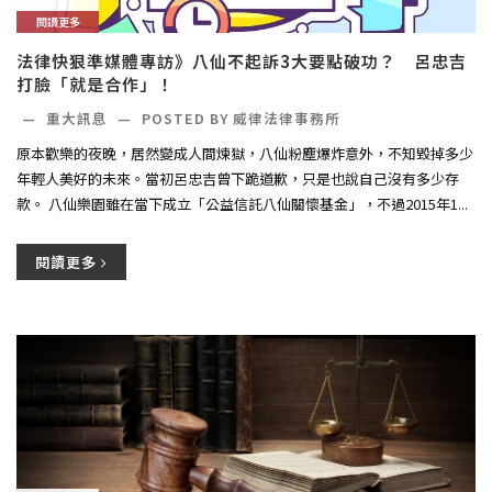
閱讀更多
法律快狠準媒體專訪》八仙不起訴3大要點破功？ 呂忠吉
打臉「就是合作」！
—
重大訊息
—
POSTED BY
威律法律事務所
原本歡樂的夜晚，居然變成人間煉獄，八仙粉塵爆炸意外，不知毀掉多少
年輕人美好的未來。當初呂忠吉曾下跪道歉，只是也說自己沒有多少存
款。 八仙樂園雖在當下成立「公益信託八仙關懷基金」，不過2015年1...
閱讀更多