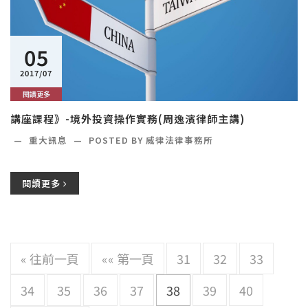
05
2017/07
閱讀更多
講座課程》-境外投資操作實務(周逸濱律師主講)
—
重大訊息
—
POSTED BY
威律法律事務所
閱讀更多
« 往前一頁
«« 第一頁
31
32
33
34
35
36
37
38
39
40