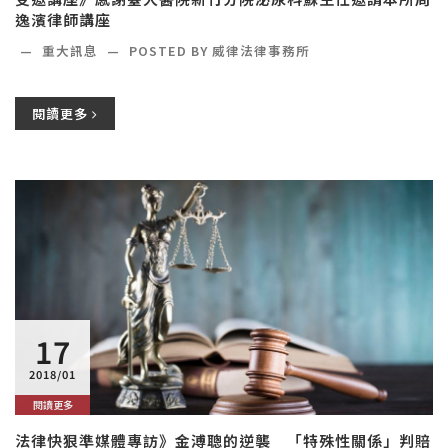
逸濱律師講座
—
重大訊息
—
POSTED BY 威律法律事務所
閱讀更多
17
2018/01
閱讀更多
法律快狠準媒體專訪》金溥聰的逆襲 「特殊性關係」判賠