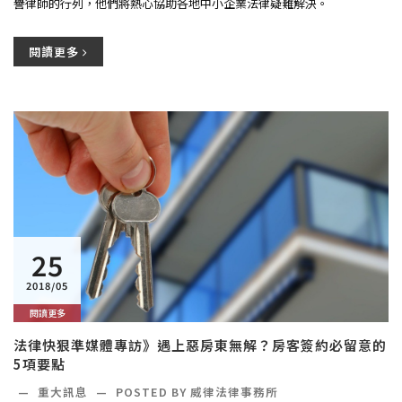
譽律師的行列，他們將熱心協助各地中小企業法律疑難解決。
閱讀更多
25
2018/05
閱讀更多
法律快狠準媒體專訪》遇上惡房東無解？房客簽約必留意的
5項要點
—
重大訊息
—
POSTED BY
威律法律事務所