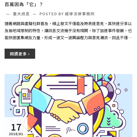
百萬因為「它」？
—
重大訊息
—
POSTED BY
威律法律事務所
隨著網路與虛擬社群普及，線上發文不僅能及時表達意見，其快速分享以
及無地域限制的特性，讓訊息交流幾乎沒有隔閡，除了加速事件發展，也
能快速匯集網友力量，形成一波又一波輿論壓力與意見潮流，因此不僅年
輕...
閱讀更多
17
2018/01