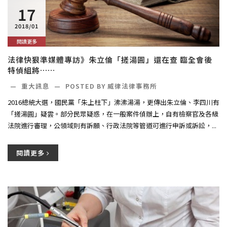
17
2018/01
閱讀更多
法律快狠準媒體專訪》朱立倫「搓湯圓」還在查 臨全會後
特偵組將……
—
重大訊息
—
POSTED BY
威律法律事務所
2016總統大選，國民黨「朱上柱下」沸沸湯湯，更傳出朱立倫、李四川有
「搓湯圓」疑雲。部分民眾疑惑，在一般案件偵辦上，自有檢察官及各級
法院進行審理，公領域則有訴願、行政法院等管道可進行申訴或訴訟，...
閱讀更多