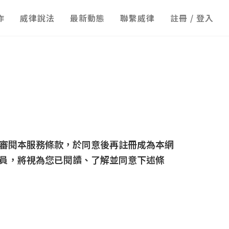
作
威律說法
最新動態
聯繫威律
註冊 / 登入
審閱本服務條款，於同意後再註冊成為本網
員，將視為您已閱讀、了解並同意下述條