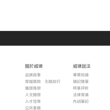
關於威律
威律說法
品牌故事
專業知識
穿越風險 引路前行
雜記隨筆
獲獎殊榮
時事評析
人文關懷
法律常識
人才培育
內訓筆記
公共事務