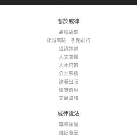
關於威律
品牌故事
穿越風險 引路前行
獲獎殊榮
人文關懷
人才培育
公共事務
論著出版
優質環境
交通資訊
威律說法
專業知識
雜記隨筆