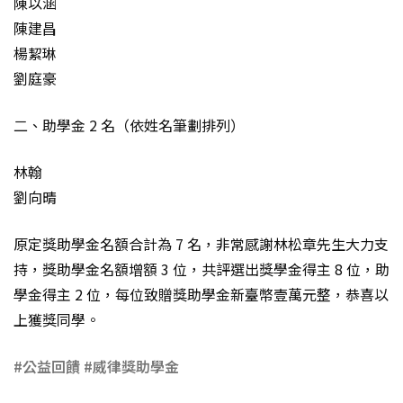
陳以涵
陳建昌
楊絜琳
劉庭豪
二、助學金 2 名（依姓名筆劃排列）
林翰
劉向晴
原定獎助學金名額合計為 7 名，非常感謝林松章先生大力支
持，獎助學金名額增額 3 位，共評選出獎學金得主 8 位，助
學金得主 2 位，每位致贈獎助學金新臺幣壹萬元整，恭喜以
上獲獎同學。
#公益回饋
#
威律獎助學金