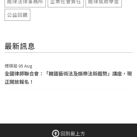
威律法律事務所
企業社會責任
威律獎助學金
公益回饋
最新訊息
傅琪茹 05 Aug
全國律師聯合會：「韓國藝術法及娛樂法新趨勢」講座，現
正開放報名！
回到最上方