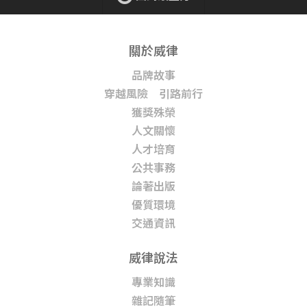
關於威律
品牌故事
穿越風險 引路前行
獲獎殊榮
人文關懷
人才培育
公共事務
論著出版
優質環境
交通資訊
威律說法
專業知識
雜記隨筆