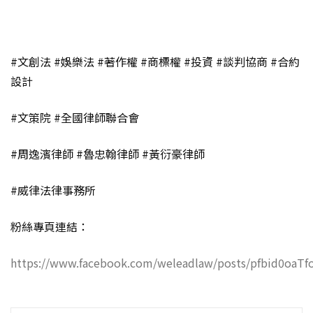
#文創法 #娛樂法 #著作權 #商標權 #投資 #談判協商 #合約
設計
#文策院 #全國律師聯合會
#周逸濱律師 #魯忠翰律師 #黃衍豪律師
#威律法律事務所
粉絲專頁連結：
https://www.facebook.com/weleadlaw/posts/pfbid0oa