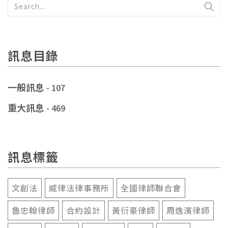
訊息目錄
一般訊息
- 107
重大訊息
- 469
訊息標籤
文創法
威律法律事務所
全國律師聯合會
魯忠翰律師
合約設計
黃衍豪律師
周逸濱律師