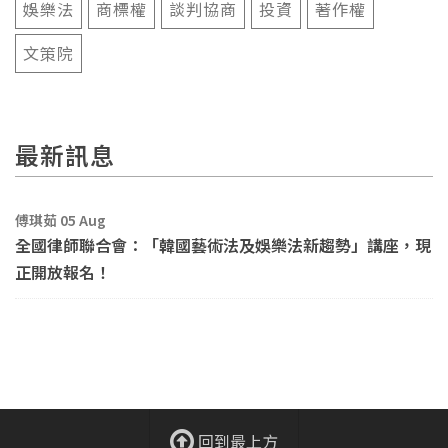
娛樂法
商標權
談判協商
投資
著作權
文策院
最新訊息
傅琪茹 05 Aug
全國律師聯合會：「韓國藝術法及娛樂法新趨勢」講座，現
正開放報名！
回到最上方