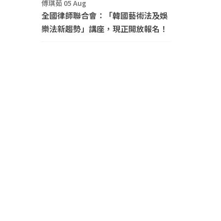
傅琪茹 05 Aug
全國律師聯合會：「韓國藝術法及娛
樂法新趨勢」講座，現正開放報名！