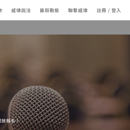
作
威律說法
最新動態
聯繫威律
註冊 / 登入
開放報名！