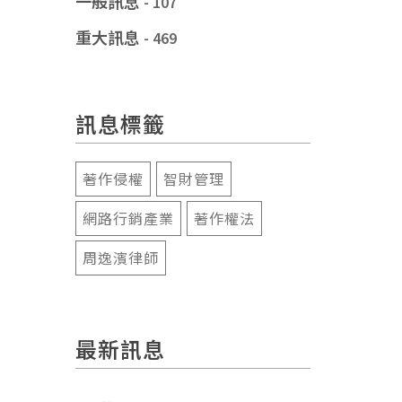
一般訊息
- 107
重大訊息
- 469
訊息標籤
著作侵權
智財管理
網路行銷產業
著作權法
周逸濱律師
最新訊息