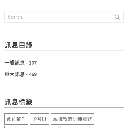
訊息目錄
一般訊息
- 107
重大訊息
- 469
訊息標籤
數位著作
IP智財
威律教育訓練服務