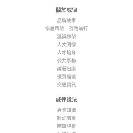
關於威律
品牌故事
穿越風險 引路前行
獲獎殊榮
人文關懷
人才培育
公共事務
論著出版
優質環境
交通資訊
威律說法
專業知識
雜記隨筆
時事評析