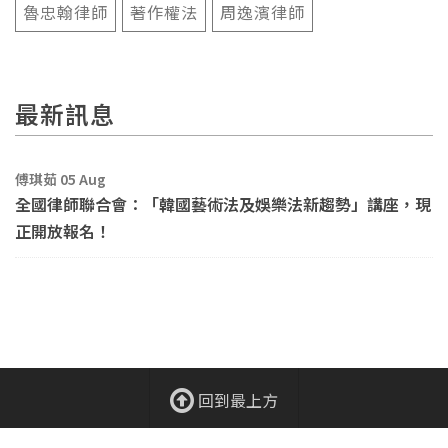
魯忠翰律師
著作權法
周逸濱律師
最新訊息
傅琪茹 05 Aug
全國律師聯合會：「韓國藝術法及娛樂法新趨勢」講座，現
正開放報名！
回到最上方