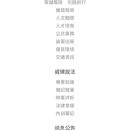
穿越風險 引路前行
獲獎殊榮
人文關懷
人才培育
公共事務
論著出版
優質環境
交通資訊
威律說法
專業知識
雜記隨筆
時事評析
法律常識
內訓筆記
訊息公告