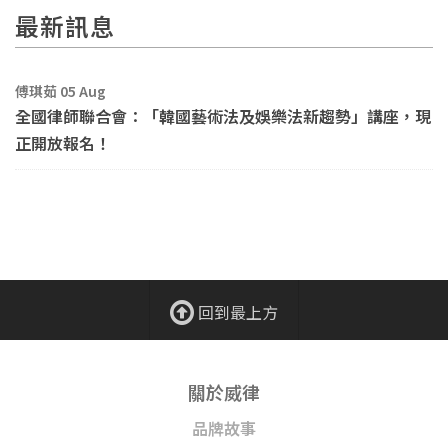
最新訊息
傅琪茹 05 Aug
全國律師聯合會：「韓國藝術法及娛樂法新趨勢」講座，現
正開放報名！
回到最上方
關於威律
品牌故事