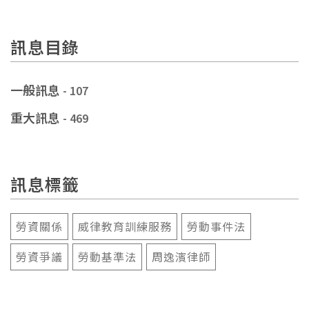
訊息目錄
一般訊息
- 107
重大訊息
- 469
訊息標籤
勞資關係
威律教育訓練服務
勞動事件法
勞資爭議
勞動基準法
周逸濱律師