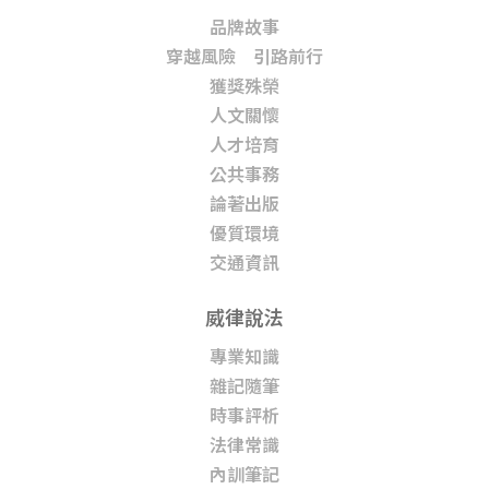
品牌故事
穿越風險 引路前行
獲獎殊榮
人文關懷
人才培育
公共事務
論著出版
優質環境
交通資訊
威律說法
專業知識
雜記隨筆
時事評析
法律常識
內訓筆記