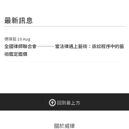
最新訊息
傅琪茹 10 Aug
全國律師聯合會────當法律遇上藝術：訴訟程序中的藝
術鑑定鑑價
回到最上方
關於威律