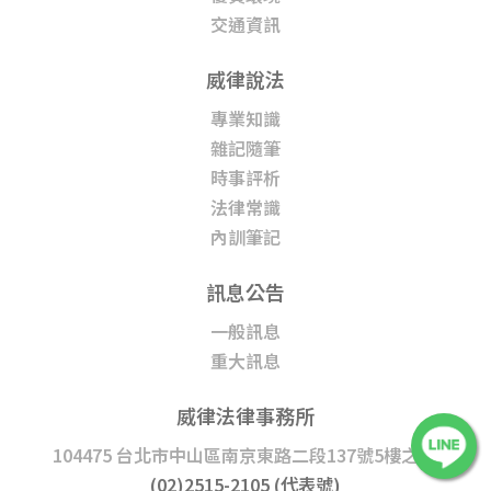
交通資訊
威律說法
專業知識
雜記隨筆
時事評析
法律常識
內訓筆記
訊息公告
一般訊息
重大訊息
威律法律事務所
104475 台北市中山區南京東路二段137號5樓之1
|
(02)2515-2105 (代表號)