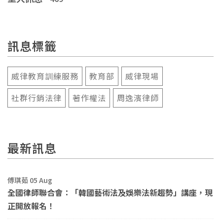
訊息標籤
威律教育訓練服務
教育部
威律現場
社群行銷法律
著作權法
周逸濱律師
最新訊息
傅琪茹 05 Aug
全國律師聯合會：「韓國藝術法及娛樂法新趨勢」講座，現
正開放報名！