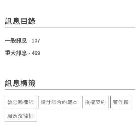
訊息目錄
一般訊息
- 107
重大訊息
- 469
訊息標籤
魯忠翰律師
設計師合約範本
授權契約
著作權
周逸濱律師