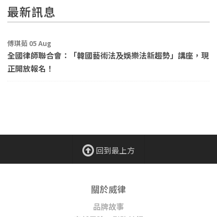
最新訊息
傅琪茹 05 Aug
全國律師聯合會：「韓國藝術法及娛樂法新趨勢」講座，現
正開放報名！
回到最上方
關於威律
品牌故事