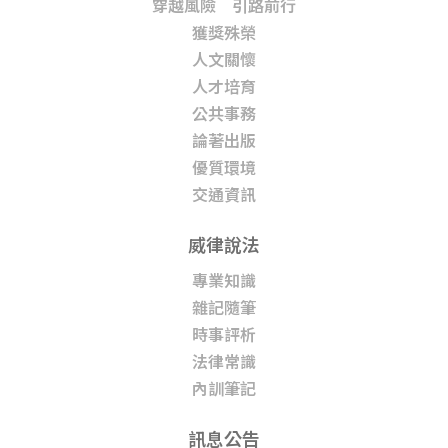
穿越風險 引路前行
獲獎殊榮
人文關懷
人才培育
公共事務
論著出版
優質環境
交通資訊
威律說法
專業知識
雜記隨筆
時事評析
法律常識
內訓筆記
訊息公告