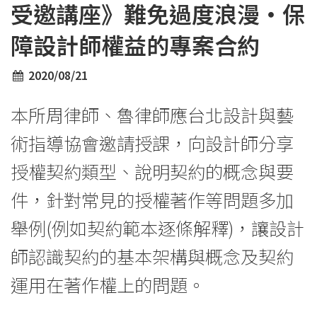
受邀講座》難免過度浪漫・保
障設計師權益的專案合約
2020/08/21
本所周律師、魯律師應台北設計與藝
術指導協會邀請授課，向設計師分享
授權契約類型、說明契約的概念與要
件，針對常見的授權著作等問題多加
舉例(例如契約範本逐條解釋)，讓設計
師認識契約的基本架構與概念及契約
運用在著作權上的問題。