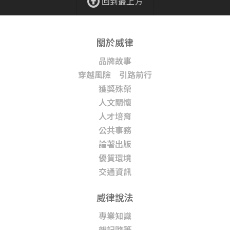
回到最上方
關於威律
品牌故事
穿越風險 引路前行
獲獎殊榮
人文關懷
人才培育
公共事務
論著出版
優質環境
交通資訊
威律說法
專業知識
雜記隨筆