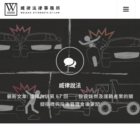
威律說法
最新文章: 威律內訓第 67 回──投資娛樂及運動產業的關
鍵指標與投後管理會後筆記