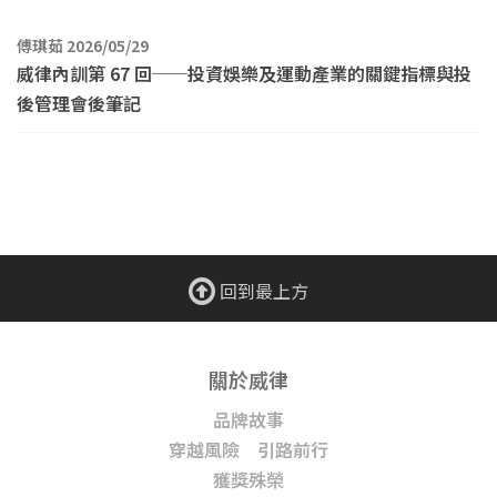
傅琪茹 2026/05/29
威律內訓第 67 回──投資娛樂及運動產業的關鍵指標與投
後管理會後筆記
回到最上方
關於威律
品牌故事
穿越風險 引路前行
獲獎殊榮