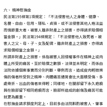
六、 精神慰撫金
民法第195條第1項規定：「不法侵害他人之身體、健康、
名譽、自由、信用、隱私、貞操，或不法侵害其他人格法益
而情節重大者，被害人雖非財產上之損害，亦得請求賠償相
當金額。」民法第194條規定：「不法侵害他人致死者，被
害人之父、母、子、女及配偶，雖非財產上之損害，亦得請
求賠償相當之金額。」
所謂非財產上之損害，係指被害人因侵權事件在精神上或肉
體上所受的痛苦。至於賠償之數額，法律並未明定，而係由
法院依據個案事實而分別判斷。舉例而言，造成皮肉輕微擦
傷的傷者所受到之精神、肉體痛苦通常會比大面積受傷、多
處骨折、出血的傷者來得輕；同樣地，在腿部留下永久疤痕
與在臉部留下相同疤痕而言，臉部所造成的創傷及痛苦可能
就更為嚴重。
在慰撫金請求額度判定上，目前多由法院斟酌被害人、肇事