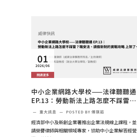
01
2026/06
閱讀更多
中小企業網路大學校——法律聽聽通
EP.13：勞動新法上路怎麼不踩雷？
職安法、請假新制的實戰攻略 上架
—
重大訊息
—
POSTED BY 傅琪茹
～
經濟部中小及新創企業署推出企業法規線上課程，並
請榮譽律師與相關領域專家，協助中小企業解答經營