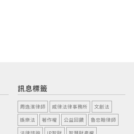
訊息標籤
周逸濱律師
威律法律事務所
文創法
娛樂法
著作權
公益回饋
魯忠翰律師
法律諮詢
IP智財
智慧財產權