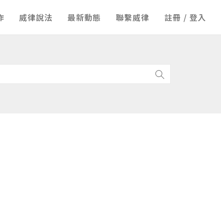
作
威律說法
最新動態
聯繫威律
註冊 / 登入