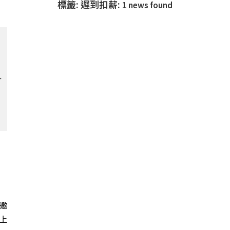
標籤: 遲到扣薪:
1 news found
了
邀
上