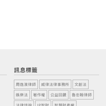
訊息標籤
周逸濱律師
威律法律事務所
文創法
娛樂法
著作權
公益回饋
魯忠翰律師
法律諮詢
IP智財
智慧財產權