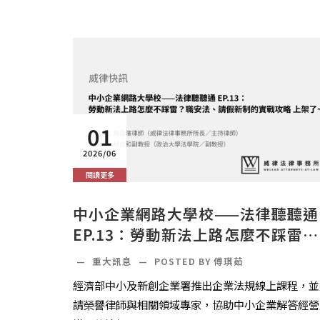
01
2026/06
閱讀更多
中小企業網路大學校——法律聽聽通
EP.13：勞動新法上路怎麼不踩雷？
職安法、請假新制的實戰攻略 上架
—
重大訊息
—
POSTED BY 傅琪茹
～
經濟部中小及新創企業署推出企業法規線上課程，並
請榮譽律師與相關領域專家，協助中小企業解答經營