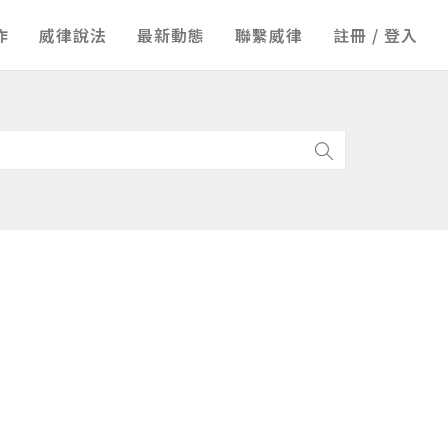
作
威律說法
最新動態
聯繫威律
註冊 / 登入