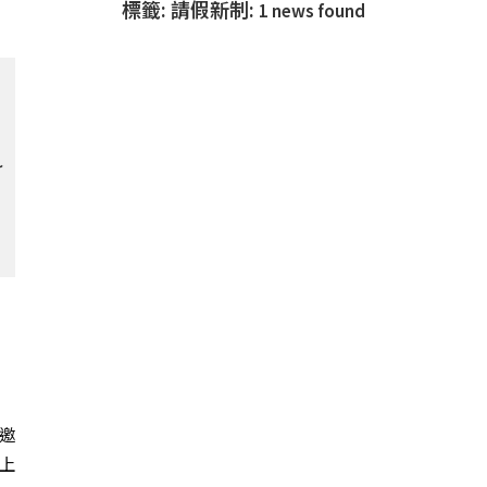
標籤: 請假新制:
1 news found
了
邀
上