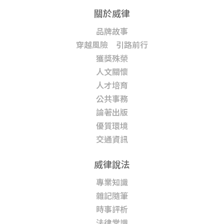
關於威律
品牌故事
穿越風險 引路前行
獲獎殊榮
人文關懷
人才培育
公共事務
論著出版
優質環境
交通資訊
威律說法
專業知識
雜記隨筆
時事評析
法律常識