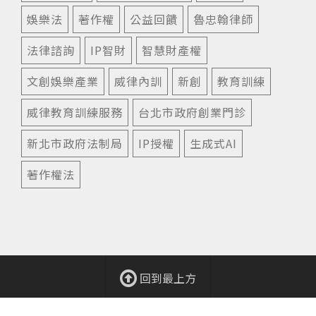
娛樂法
著作權
公益回饋
魯忠翰律師
法律諮詢
IP智財
智慧財產權
文創娛樂產業
威律內訓
新創
教育訓練
威律教育訓練服務
台北市政府創業門診
新北市政府法制局
IP授權
生成式AI
著作權法
回到最上方