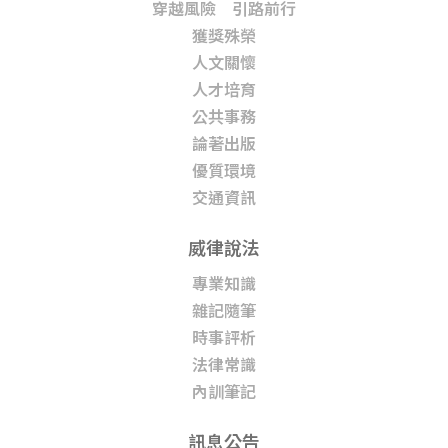
穿越風險 引路前行
獲獎殊榮
人文關懷
人才培育
公共事務
論著出版
優質環境
交通資訊
威律說法
專業知識
雜記隨筆
時事評析
法律常識
內訓筆記
訊息公告