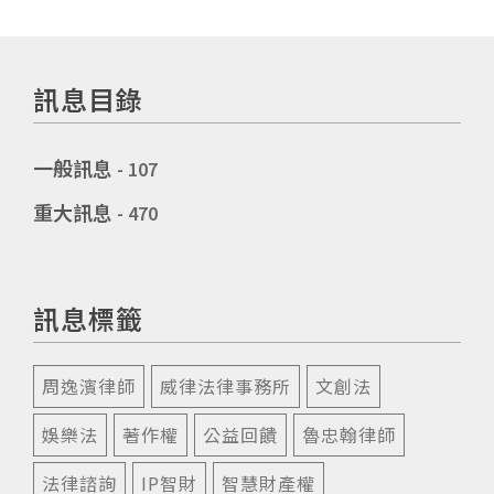
訊息目錄
一般訊息
- 107
重大訊息
- 470
訊息標籤
周逸濱律師
威律法律事務所
文創法
娛樂法
著作權
公益回饋
魯忠翰律師
法律諮詢
IP智財
智慧財產權