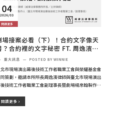
04
2026/03
閱讀更多
劇場接案必看（下）！合約文字像天
書？合約裡的文字秘密 FT. 周逸濱律
師、楊帛翰製作人
—
重大訊息
—
POSTED BY WINNIE
臺北市現場演出幕後技術工作者職業工會與榮耀基金會
共同策劃，邀請本所所長周逸濱律師與臺北市現場演出
幕後技術工作者職業工會副理事長暨劇場楊帛翰製作人
進行對談。
閱讀更多