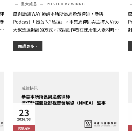
告：轉貼迷因、懶人包「這樣做」隨
—
重大訊息
—
POSTED BY WINNIE
時可能被告 FT. 周逸濱律師
律
感謝醍醐 WAY 邀請本所所長周逸濱律師，參與
感
參
Podcast「 授ㄉㄟˇ私捏」，本集周律師與主持人 Vito
P
機
大叔透過對談的方式，探討創作者在運用他人素材時，
該如何判斷是否需要取得授權，以及如...
例
閱讀更多
23
2026/03
閱讀更多