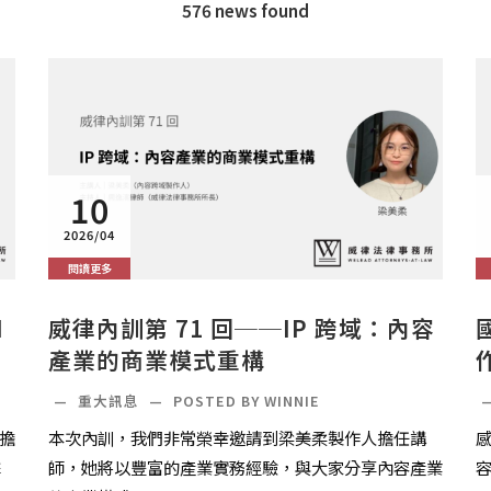
576 news found
10
2026/04
閱讀更多
I
威律內訓第 71 回──IP 跨域：內容
產業的商業模式重構
—
重大訊息
—
POSTED BY WINNIE
擔
本次內訓，我們非常榮幸邀請到梁美柔製作人擔任講
擊
師，她將以豐富的產業實務經驗，與大家分享內容產業