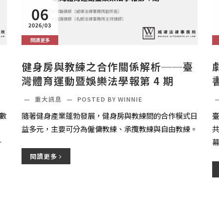
06
2026/03
閱讀更多
健身房與教練之合作關係解析──臺
灣體育運動暨娛樂法學報第 4 期
—
重大訊息
—
POSTED BY WINNIE
數
隨著健身產業蓬勃發展，健身房與教練間的合作模式日
益多元，主要可分為僱傭教練、承攬教練與自由教練。
與
.
閱讀更多