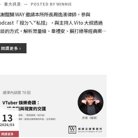
打綠案例拆解：創作者沒看懂「這條
—
重大訊息
—
POSTED BY WINNIE
款」恐賠掉整個頻道！FT. 周逸濱律
謝醍醐 WAY 邀請本所所長周逸濱律師，參與
師
odcast「 授ㄉㄟˇ私捏」，與主持人 Vito 大叔透過
對談的方式，解析眾量級、韋禮安、蘇打綠等經典案
，協助創作者避開潛在的法律風險，以及...
閱讀更多
13
2026/03
閱讀更多