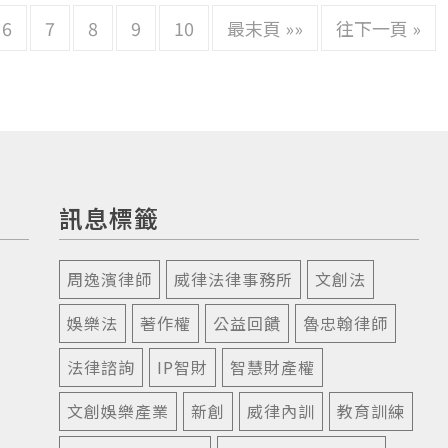
6
7
8
9
10
最末頁 »»
往下一頁 »
訊息標籤
周逸濱律師
威律法律事務所
文創法
娛樂法
著作權
公益回饋
魯忠翰律師
法律諮詢
IP智財
智慧財產權
文創娛樂產業
新創
威律內訓
教育訓練