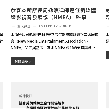
恭喜本所所長周逸濱律師連任新媒體
暨影視音發展協（NMEA） 監事
—
重大訊息
—
POSTED BY WINNIE
業
本所所長周逸濱律師很榮幸當選新媒體暨影視音發展協
律
會（New Media Entertainment Association，
NMEA）第四屆監事，感謝 NMEA 會員的支持與肯
定。
閱讀更多