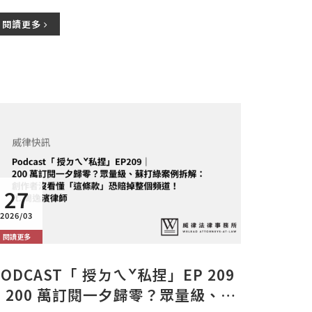
閱讀更多
27
2026/03
閱讀更多
PODCAST「 授ㄉㄟˇ私捏」EP 209
｜200 萬訂閱一夕歸零？眾量級、蘇