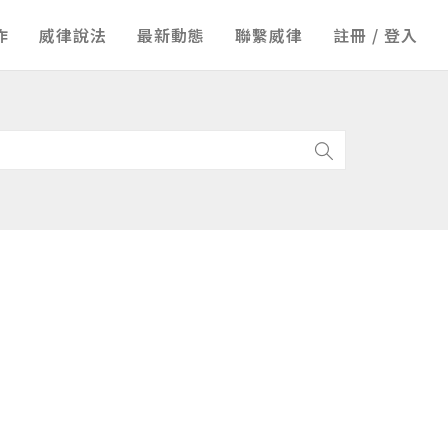
作
威律說法
最新動態
聯繫威律
註冊 / 登入