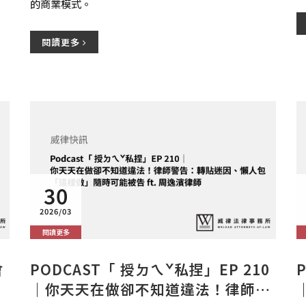
的商業模式。
閱讀更多
30
2026/03
閱讀更多
會
PODCAST「 授ㄉㄟˇ私捏」EP 210
｜你天天在做卻不知道違法！律師警