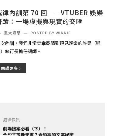
威律內訓第 70 回──VTUBER 娛樂
奇蹟：一場虛擬與現實的交匯
—
重大訊息
—
POSTED BY WINNIE
本次內訓，我們非常榮幸邀請到預見娛樂的許昊（喵
哥）執行長擔任講師。
閱讀更多