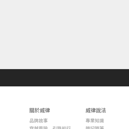
關於威律
威律說法
品牌故事
專業知識
穿越風險 引路前行
雜記隨筆