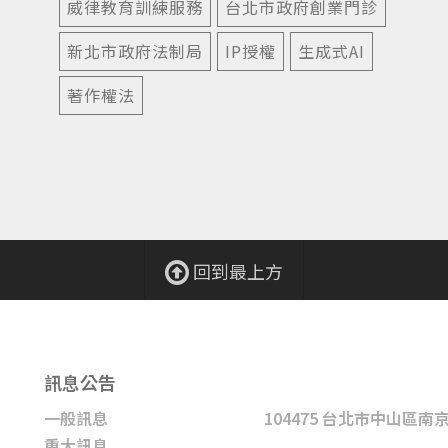
威律教育訓練服務
台北市政府創業門診
新北市政府法制局
IP授權
生成式AI
著作權法
回到最上方
訊息公告
一般訊息
104475 台北市中山區南
重大訊息