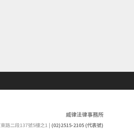
威律法律事務所
京東路二段137號5樓之1
| (02)2515-2105 (代表號)