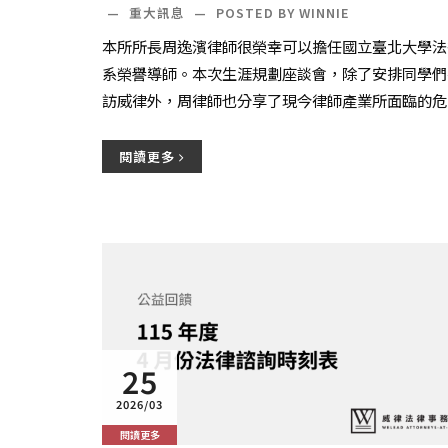
—
重大訊息
—
POSTED BY WINNIE
本所所長周逸濱律師很榮幸可以擔任國立臺北大學法
系榮譽導師。本次生涯規劃座談會，除了安排同學們
訪威律外，周律師也分享了現今律師產業所面臨的危
與轉機，帶領大家了解娛樂法律師的真實日常。
閱讀更多
25
2026/03
閱讀更多