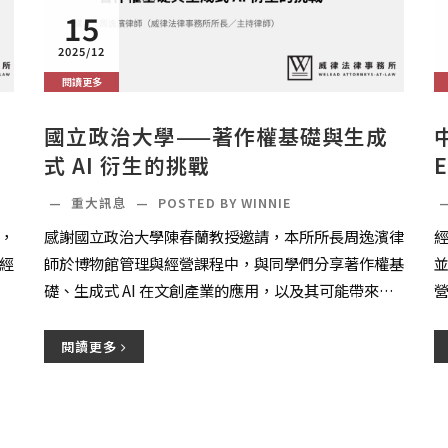
15
2025/12
閱讀更多
國立政治大學——著作權基礎與生成
式 AI 衍生的挑戰
—
重大訊息
—
POSTED BY WINNIE
，
感謝國立政治大學陳春蘭教授邀請，本所所長周逸濱律
經
師於博物館管理與經營課程中，與同學們分享著作權基
礎、生成式 AI 在文創產業的應用，以及其可能帶來的
法律挑戰。
閱讀更多