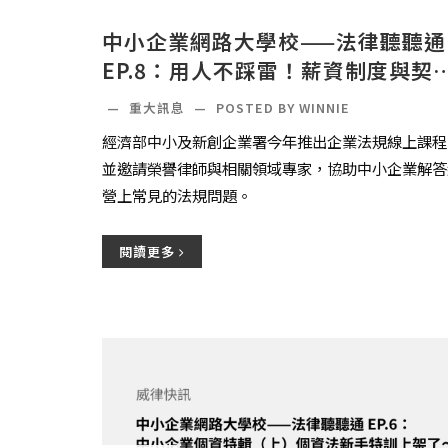
中小企業網路大學校——法律聽聽通
EP.8：用人不踩雷！薪資制度與契
全解析，上架了～
—
重大訊息
—
POSTED BY WINNIE
經濟部中小及新創企業署今年推出企業法規線上課程
並邀請榮譽律師與相關領域專家，協助中小企業解答
營上常見的法規問題。
閱讀更多