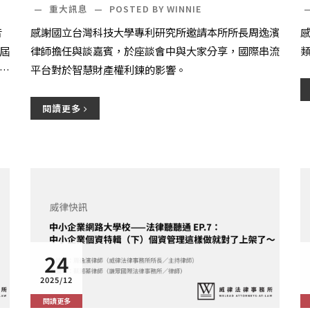
—
重大訊息
—
POSTED BY WINNIE
音
感謝國立台灣科技大學專利研究所邀請本所所長周逸濱
屆
律師擔任與談嘉賓，於座談會中與大家分享，國際串流
為主
平台對於智慧財產權利鍊的影響。
閱讀更多
24
2025/12
閱讀更多