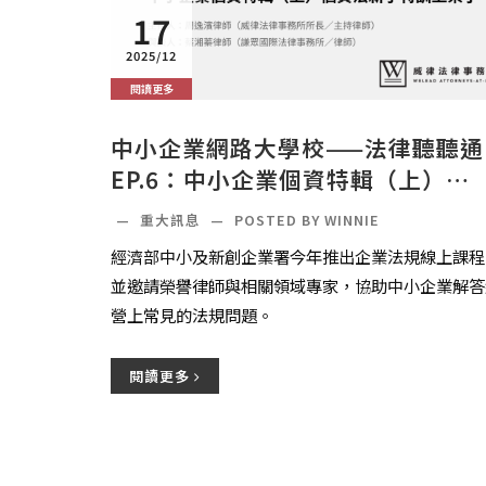
17
2025/12
閱讀更多
中小企業網路大學校——法律聽聽通
EP.6：中小企業個資特輯（上）——
個資法新手特訓，上架了～
—
重大訊息
—
POSTED BY WINNIE
經濟部中小及新創企業署今年推出企業法規線上課程
並邀請榮譽律師與相關領域專家，協助中小企業解答
營上常見的法規問題。
閱讀更多