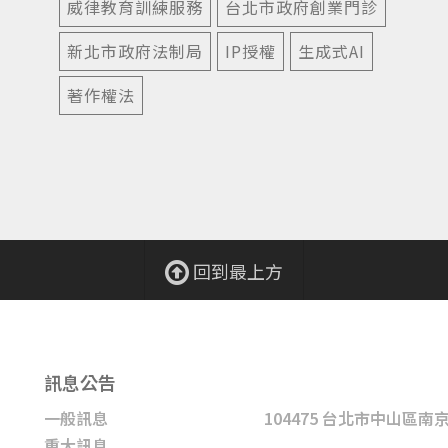
威律教育訓練服務
台北市政府創業門診
新北市政府法制局
IP授權
生成式AI
著作權法
回到最上方
訊息公告
一般訊息
104475 台北市中山區南
重大訊息