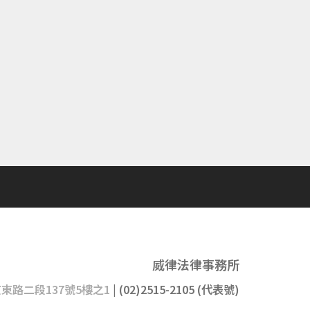
威律法律事務所
京東路二段137號5樓之1
| (02)2515-2105 (代表號)