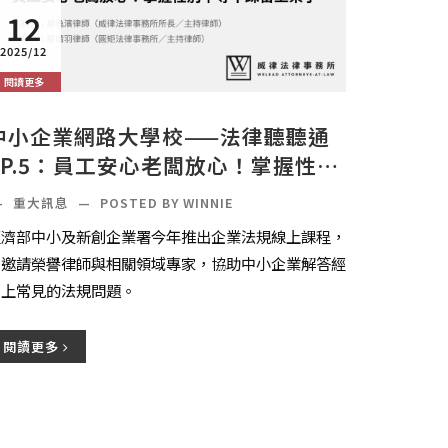
12
2025/12
閱讀更多
中小企業網路大學校——法律聽聽通
EP.5：員工安心老闆放心！掌握性別
平等不踩雷上架了～
—
重大訊息
—
POSTED BY WINNIE
經濟部中小及新創企業署今年推出企業法規線上課程，
並邀請榮譽律師與相關領域專家，協助中小企業解答經
營上常見的法規問題。
閱讀更多