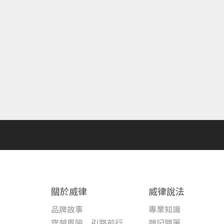
關於威律
威律說法
品牌故事
專業知識
穿越風險 引路前行
雜記隨筆