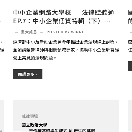
中小企業網路大學校——法律聽聽通
約
EP.7：中小企業個資特輯（下）——
個資管理這樣做就對了！上架了～
—
重大訊息
—
POSTED BY WINNIE
，
經濟部中小及新創企業署今年推出企業法規線上課程，
經
並邀請榮譽律師與相關領域專家，協助中小企業解答經
營上常見的法規問題。
閱讀更多