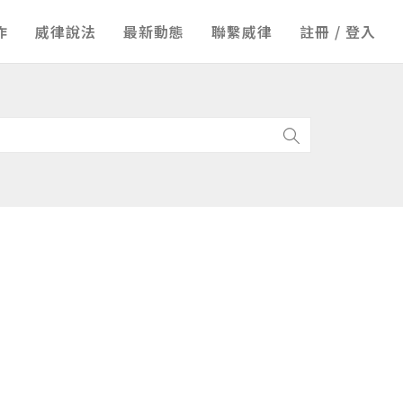
作
威律說法
最新動態
聯繫威律
註冊 / 登入