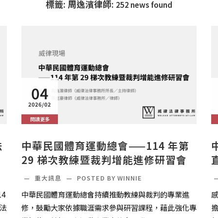
標籤: 周逸濱律師:
252 news found
04
2026/02
閱讀更多
法
中華民國體育運動總會——114 年第
29 梯次教練暨裁判增能進修研習會
—
重大訊息
—
POSTED BY WINNIE
4
中華民國體育運動總會持續推動教練與裁判的專業進
法
修，鼓勵大家依據職涯需求參與研習課程，藉此強化專
擔