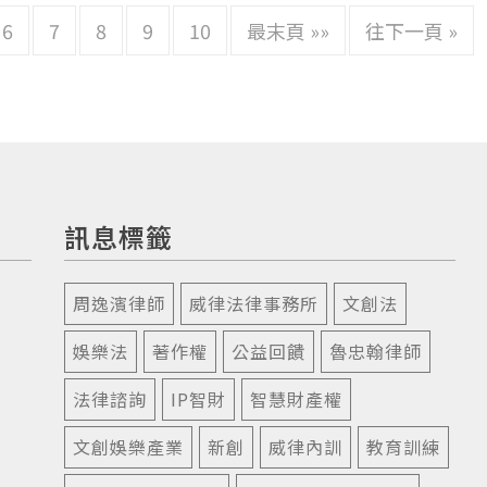
6
7
8
9
10
最末頁 »»
往下一頁 »
訊息標籤
周逸濱律師
威律法律事務所
文創法
娛樂法
著作權
公益回饋
魯忠翰律師
法律諮詢
IP智財
智慧財產權
文創娛樂產業
新創
威律內訓
教育訓練